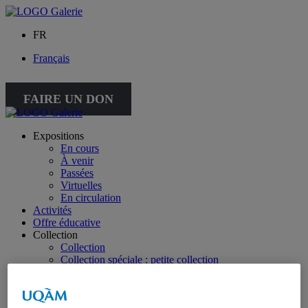
FR
Français
FAIRE UN DON
Expositions
En cours
À venir
Passées
Virtuelles
En circulation
Activités
Offre éducative
Collection
Collection
Collection spéciale : petite collection
À propos de la collection
À propos de la petite collection
Publications