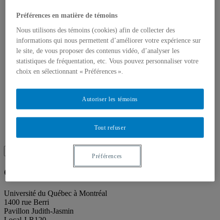
Toutes les publications
À propos des publications
Préférences en matière de témoins
À propos des Éditions les petits carnets
Actualités
Nous utilisons des témoins (cookies) afin de collecter des
À propos
informations qui nous permettent d’améliorer votre expérience sur
Accessibilité
le site, de vous proposer des contenus vidéo, d’analyser les
Contact
statistiques de fréquentation, etc. Vous pouvez personnaliser votre
Mandat
Historique
choix en sélectionnant « Préférences ».
Équipe
Proposition de projet
Partenaires
Autoriser les témoins
Plan des salles
Salle de presse
Recherche
Tout refuser
Recherche placeholder
Search
Préférences
Search
for:
Galerie de l’UQAM
Université du Québec à Montréal
1400 rue Berri
Pavillon Judith-Jasmin
Local J-R120