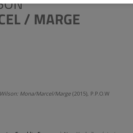
SON
CEL / MARGE
Wilson: Mona/Marcel/Marge
(2015), P.P.O.W