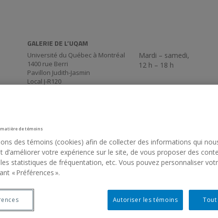
GALERIE DE L’UQAM
Université du Québec à Montréal
Mardi – samedi,
1400 rue Berri
12 h – 18 h
Pavillon Judith-Jasmin
Local J-R120
La Galerie passe en
Montréal (QC) Canada
514 987-6150
mode virtuel pour la
période estivale. De
retour le 3 septembre
17 h 30.
 matière de témoins
sons des témoins (cookies) afin de collecter des informations qui nou
 d’améliorer votre expérience sur le site, de vous proposer des cont
 les statistiques de fréquentation, etc. Vous pouvez personnaliser vot
ant « Préférences ».
rences
Autoriser les témoins
Tout