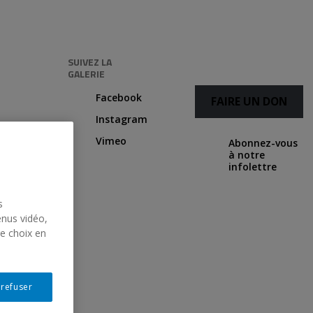
SUIVEZ LA
GALERIE
Facebook
FAIRE UN DON
Instagram
Vimeo
Abonnez-vous
à notre
infolettre
s
enus vidéo,
re choix en
Suivant
 refuser