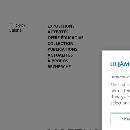
EXPOSITIONS
ACTIVITÉS
OFFRE ÉDUCATIVE
COLLECTION
PUBLICATIONS
ACTUALITÉS
À PROPOS
RECHERCHE
Préférences en
Nous utili
permettent
d’analyser
sélectionn
Précédent
Préfé