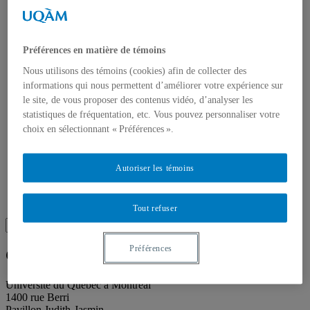
Publications
Toutes les publications
À propos des publications
À propos des Éditions les petits carnets
Préférences en matière de témoins
Actualités
À propos
Nous utilisons des témoins (cookies) afin de collecter des
Accessibilité
informations qui nous permettent d’améliorer votre expérience sur
Contact
le site, de vous proposer des contenus vidéo, d’analyser les
Mandat
Historique
statistiques de fréquentation, etc. Vous pouvez personnaliser votre
Équipe
choix en sélectionnant « Préférences ».
Proposition de projet
Partenaires
Plan des salles
Autoriser les témoins
Salle de presse
Recherche
Recherche placeholder
Tout refuser
Search
Search
for:
Préférences
Galerie de l’UQAM
Université du Québec à Montréal
1400 rue Berri
Pavillon Judith-Jasmin