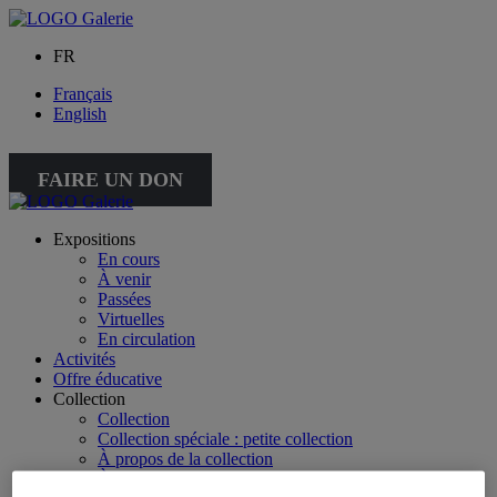
FR
Français
English
FAIRE UN DON
Expositions
En cours
À venir
Passées
Virtuelles
En circulation
Activités
Offre éducative
Collection
Collection
Collection spéciale : petite collection
À propos de la collection
À propos de la petite collection