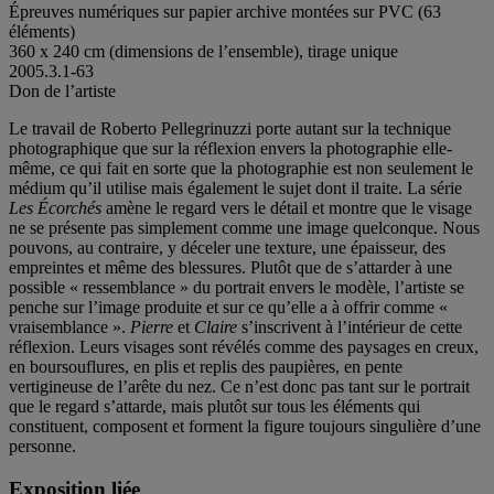
Épreuves numériques sur papier archive montées sur PVC (63
éléments)
360 x 240 cm (dimensions de l’ensemble), tirage unique
2005.3.1-63
Don de l’artiste
Le travail de Roberto Pellegrinuzzi porte autant sur la technique
photographique que sur la réflexion envers la photographie elle-
même, ce qui fait en sorte que la photographie est non seulement le
médium qu’il utilise mais également le sujet dont il traite. La série
Les Écorchés
amène le regard vers le détail et montre que le visage
ne se présente pas simplement comme une image quelconque. Nous
pouvons, au contraire, y déceler une texture, une épaisseur, des
empreintes et même des blessures. Plutôt que de s’attarder à une
possible « ressemblance » du portrait envers le modèle, l’artiste se
penche sur l’image produite et sur ce qu’elle a à offrir comme «
vraisemblance ».
Pierre
et
Claire
s’inscrivent à l’intérieur de cette
réflexion. Leurs visages sont révélés comme des paysages en creux,
en boursouflures, en plis et replis des paupières, en pente
vertigineuse de l’arête du nez. Ce n’est donc pas tant sur le portrait
que le regard s’attarde, mais plutôt sur tous les éléments qui
constituent, composent et forment la figure toujours singulière d’une
personne.
Exposition liée