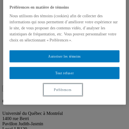
Toutes les publications
À propos des publications
Préférences en matière de témoins
À propos des Éditions les petits carnets
Actualités
Nous utilisons des témoins (cookies) afin de collecter des
À propos
informations qui nous permettent d’améliorer votre expérience sur
Accessibilité
le site, de vous proposer des contenus vidéo, d’analyser les
Contact
statistiques de fréquentation, etc. Vous pouvez personnaliser votre
Mandat
choix en sélectionnant « Préférences ».
Historique
Équipe
Proposition de projet
Autoriser les témoins
Partenaires
Plan des salles
Salle de presse
Recherche
Tout refuser
Recherche placeholder
Search
Préférences
Search
for:
Galerie de l’UQAM
Université du Québec à Montréal
1400 rue Berri
Pavillon Judith-Jasmin
Local J-R120