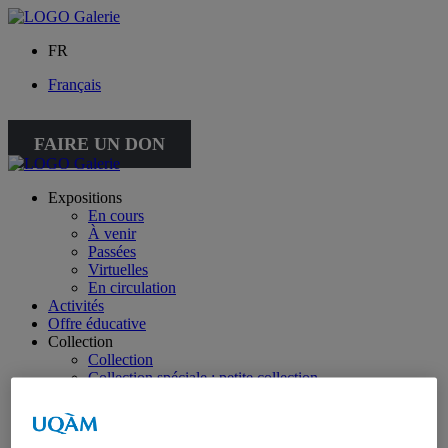
FR
Français
FAIRE UN DON
Expositions
En cours
À venir
Passées
Virtuelles
En circulation
Activités
Offre éducative
Collection
Collection
Collection spéciale : petite collection
À propos de la collection
À propos de la petite collection
Publications