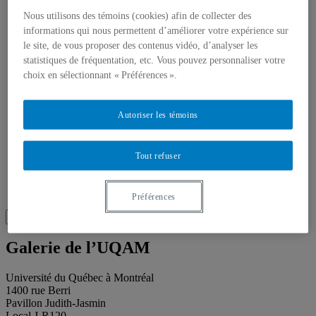
Toutes les publications
À propos des publications
Nous utilisons des témoins (cookies) afin de collecter des
À propos des Éditions les petits carnets
informations qui nous permettent d’améliorer votre expérience sur
Actualités
le site, de vous proposer des contenus vidéo, d’analyser les
À propos
statistiques de fréquentation, etc. Vous pouvez personnaliser votre
Accessibilité
choix en sélectionnant « Préférences ».
Contact
Mandat
Historique
Équipe
Autoriser les témoins
Proposition de projet
Partenaires
Plan des salles
Tout refuser
Salle de presse
Recherche
Recherche placeholder
Préférences
Search
Search
for:
Galerie de l’UQAM
Université du Québec à Montréal
1400 rue Berri
Pavillon Judith-Jasmin
Local J-R120