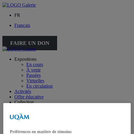
FR
Français
FAIRE UN DON
Expositions
En cours
À venir
Passées
Virtuelles
En circulation
Activités
Offre éducative
Collection
Collection
Collection spéciale : petite collection
À propos de la collection
À propos de la petite collection
Publications
Préférences en matière de témoins