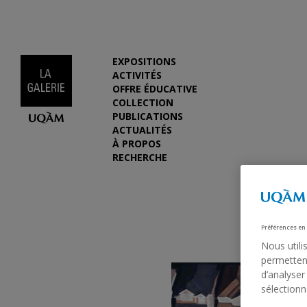
EXPOSITIONS
ACTIVITÉS
OFFRE ÉDUCATIVE
COLLECTION
PUBLICATIONS
ACTUALITÉS
À PROPOS
RECHERCHE
Préférences en
Nous utili
permettent
d’analyser
sélectionn