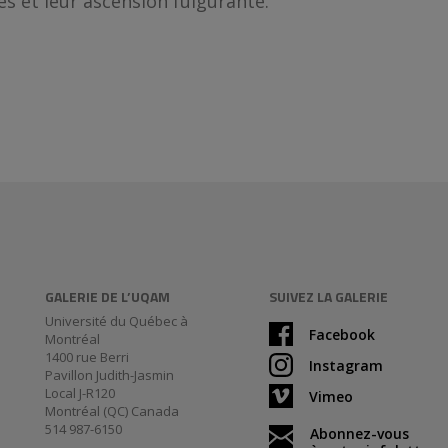
es et leur ascension fulgurante.
GALERIE DE L’UQAM
SUIVEZ LA GALERIE
Université du Québec à
Facebook
Montréal
1400 rue Berri
Instagram
Pavillon Judith-Jasmin
Local J-R120
Vimeo
Montréal (QC) Canada
514 987-6150
Abonnez-vous