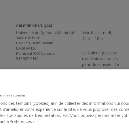
GALERIE DE L’UQAM
Université du Québec à Montréal
Mardi – samedi,
1400 rue Berri
12 h – 18 h
Pavillon Judith-Jasmin
Local J-R120
La Galerie passe en
Montréal (QC) Canada
514 987-6150
mode virtuel pour la
période estivale. De
retour le 3 septembre
17 h 30.
 matière de témoins
sons des témoins (cookies) afin de collecter des informations qui nou
 d’améliorer votre expérience sur le site, de vous proposer des cont
 les statistiques de fréquentation, etc. Vous pouvez personnaliser vot
ant « Préférences ».