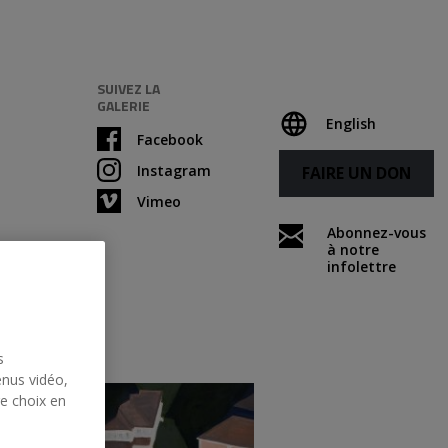
SUIVEZ LA
GALERIE
English
Facebook
Instagram
FAIRE UN DON
Vimeo
Abonnez-vous
à notre
infolettre
s
enus vidéo,
re choix en