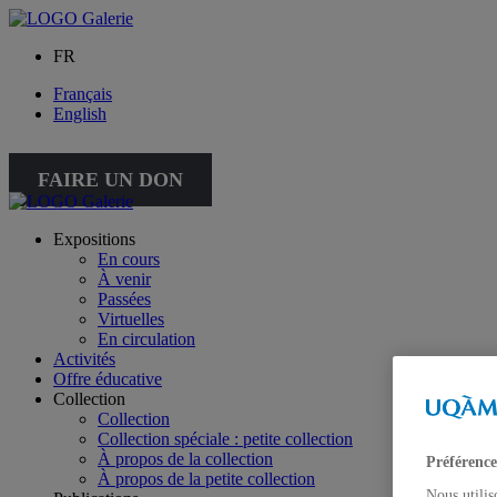
FR
Français
English
FAIRE UN DON
Expositions
En cours
À venir
Passées
Virtuelles
En circulation
Activités
Offre éducative
Collection
Collection
Collection spéciale : petite collection
À propos de la collection
Préférence
À propos de la petite collection
Nous utilis