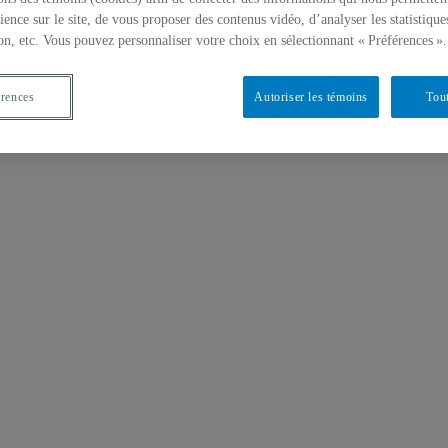
ience sur le site, de vous proposer des contenus vidéo, d’analyser les statistique
on, etc. Vous pouvez personnaliser votre choix en sélectionnant « Préférences ».
érences
Autoriser les témoins
Tout