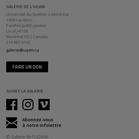
GALERIE DE L’UQAM
Université du Québec à Montréal
1400 rue Berri
Pavillon Judith-Jasmin
Local J-R120
Montréal (QC) Canada
514 987-6150
galerie@uqam.ca
FAIRE UN DON
SUIVEZ LA GALERIE
Abonnez-vous
à notre infolettre
© Galerie de l’UQAM,