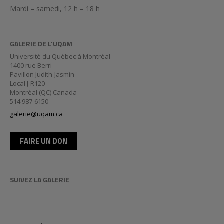
Mardi – samedi, 12 h – 18 h
GALERIE DE L’UQAM
Université du Québec à Montréal
1400 rue Berri
Pavillon Judith-Jasmin
Local J-R120
Montréal (QC) Canada
514 987-6150
galerie@uqam.ca
FAIRE UN DON
SUIVEZ LA GALERIE