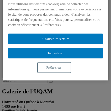
Publications
Nous utilisons des témoins (cookies) afin de collecter des
Toutes les publications
À propos des publications
informations qui nous permettent d’améliorer votre expérience sur
À propos des Éditions les petits carnets
le site, de vous proposer des contenus vidéo, d’analyser les
Actualités
statistiques de fréquentation, etc. Vous pouvez personnaliser votre
À propos
choix en sélectionnant « Préférences ».
Accessibilité
Contact
Mandat
Autoriser les témoins
Historique
Équipe
Proposition de projet
Tout refuser
Partenaires
Plan des salles
Salle de presse
Recherche
Préférences
Recherche placeholder
Search
Search
for:
Galerie de l’UQAM
Université du Québec à Montréal
1400 rue Berri
Pavillon Judith-Jasmin