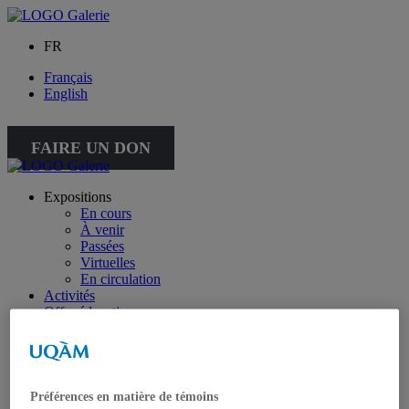
FR
Français
English
FAIRE UN DON
Expositions
En cours
À venir
Passées
Virtuelles
En circulation
Activités
Offre éducative
Collection
Collection
Collection spéciale : petite collection
À propos de la collection
À propos de la petite collection
Préférences en matière de témoins