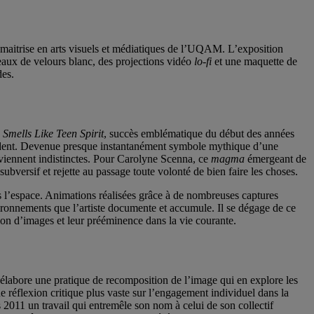
 maitrise en arts visuels et médiatiques de l’UQAM. L’exposition
deaux de velours blanc, des projections vidéo
lo-fi
et une maquette de
des.
a
Smells Like Teen Spirit
, succès emblématique du début des années
évident. Devenue presque instantanément symbole mythique d’une
deviennent indistinctes. Pour Carolyne Scenna, ce
magma
émergeant de
ubversif et rejette au passage toute volonté de bien faire les choses.
 l’espace. Animations réalisées grâce à de nombreuses captures
nvironnements que l’artiste documente et accumule. Il se dégage de ce
ation d’images et leur prééminence dans la vie courante.
le élabore une pratique de recomposition de l’image qui en explore les
e réflexion critique plus vaste sur l’engagement individuel dans la
s 2011 un travail qui entremêle son nom à celui de son collectif