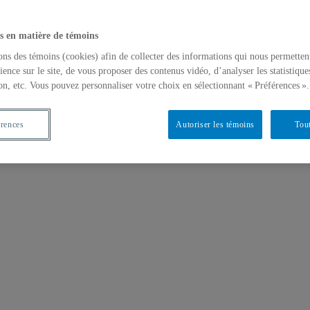
s en matière de témoins
ons des témoins (cookies) afin de collecter des informations qui nous permetten
ience sur le site, de vous proposer des contenus vidéo, d’analyser les statistique
on, etc. Vous pouvez personnaliser votre choix en sélectionnant « Préférences ».
érences
Autoriser les témoins
Tout