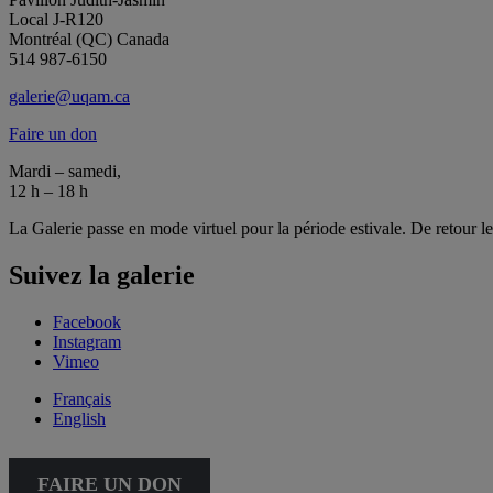
Local J-R120
Montréal (QC) Canada
514 987-6150
galerie@uqam.ca
Faire un don
Mardi – samedi,
12 h – 18 h
La Galerie passe en mode virtuel pour la période estivale. De retour l
Suivez la galerie
Facebook
Instagram
Vimeo
Français
English
FAIRE UN DON