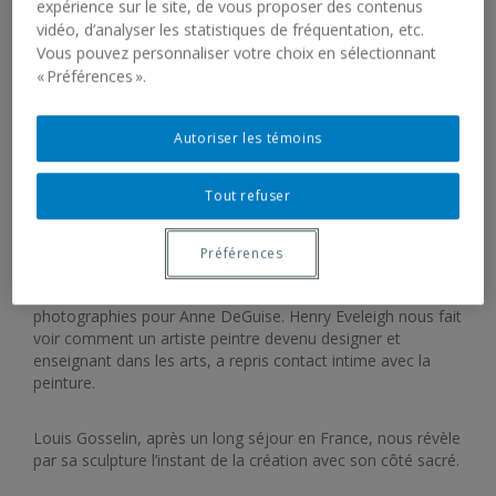
LOUIS GOSSELIN
expérience sur le site, de vous proposer des contenus
vidéo, d’analyser les statistiques de fréquentation, etc.
Vous pouvez personnaliser votre choix en sélectionnant
28 octobre 1981 - 14 novembre 1981
« Préférences ».
Autoriser les témoins
La Galerie de l’UQAM présente du 28 octobre au 14
novembre 1981, trois expositions solos d’artistes
québécois·e·s.
Tout refuser
Ces expositions recoupent les disciplines artistiques
Préférences
suivantes : peinture, dessin pour Henry Eveleigh; sculpture-
céramique, porcelaine, orfèvrerie pour Louis Gosselin;
photographies pour Anne DeGuise. Henry Eveleigh nous fait
voir comment un artiste peintre devenu designer et
enseignant dans les arts, a repris contact intime avec la
peinture.
Louis Gosselin, après un long séjour en France, nous révèle
par sa sculpture l’instant de la création avec son côté sacré.