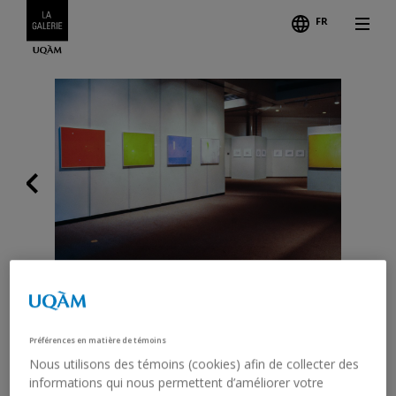
FR
Suiva
Précédent
Légende
ANNE DE GUISE. LE GRAND
Préférences en matière de témoins
ÉCART; HENRY EVELEIGH,
Nous utilisons des témoins (cookies) afin de collecter des
informations qui nous permettent d’améliorer votre