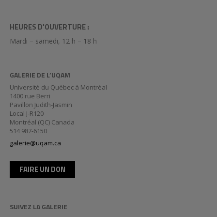
HEURES D'OUVERTURE :
Mardi – samedi, 12 h – 18 h
GALERIE DE L’UQAM
Université du Québec à Montréal
1400 rue Berri
Pavillon Judith-Jasmin
Local J-R120
Montréal (QC) Canada
514 987-6150
galerie@uqam.ca
FAIRE UN DON
SUIVEZ LA GALERIE