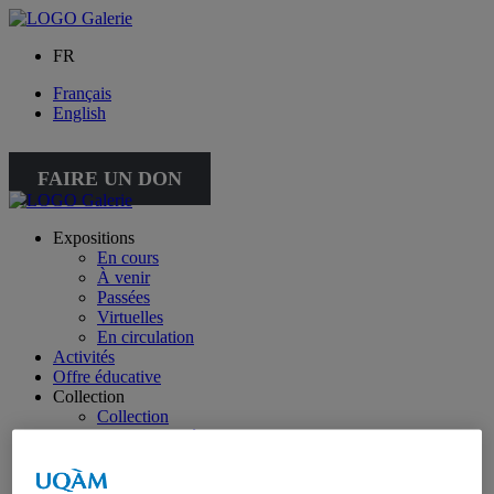
FR
Français
English
FAIRE UN DON
Expositions
En cours
À venir
Passées
Virtuelles
En circulation
Activités
Offre éducative
Collection
Collection
Collection spéciale : petite collection
À propos de la collection
À propos de la petite collection