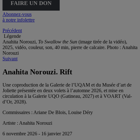
FAIRE UN DON
Abonnez-vous
à notre infolettre
Précédent
Légende
Anahita Norouzi,
To Swallow the Sun
(image tirée de la vidéo),
2025, vidéo, couleur, son, 40 min, pierre de calcaire. Photo : Anahita
Norouzi
Suivant
Anahita Norouzi. Rift
Une coproduction de la Galerie de l’UQAM et du Musée d’art de
Joliette présentée en deux volets à l’automne 2026, et mise en
circulation à la Galerie UQO (Gatineau, 2027) et à VOART (Val-
d’Or, 2028).
Commissaires :
Ariane De Blois, Louise Déry
Artiste :
Anahita Norouzi
6 novembre 2026 - 16 janvier 2027