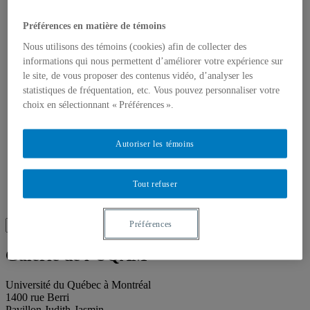
Publications
Toutes les publications
À propos des publications
Préférences en matière de témoins
À propos des Éditions les petits carnets
Nous utilisons des témoins (cookies) afin de collecter des
Actualités
informations qui nous permettent d’améliorer votre expérience sur
À propos
Accessibilité
le site, de vous proposer des contenus vidéo, d’analyser les
Contact
statistiques de fréquentation, etc. Vous pouvez personnaliser votre
Mandat
choix en sélectionnant « Préférences ».
Historique
Équipe
Proposition de projet
Autoriser les témoins
Partenaires
Plan des salles
Salle de presse
Tout refuser
Recherche
Recherche placeholder
Search
Préférences
Search
for:
Galerie de l’UQAM
Université du Québec à Montréal
1400 rue Berri
Pavillon Judith-Jasmin