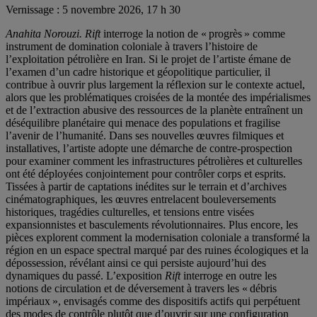
Vernissage :
5 novembre 2026, 17 h 30
Anahita Norouzi. Rift
interroge la notion de « progrès » comme
instrument de domination coloniale à travers l’histoire de
l’exploitation pétrolière en Iran. Si le projet de l’artiste émane de
l’examen d’un cadre historique et géopolitique particulier, il
contribue à ouvrir plus largement la réflexion sur le contexte actuel,
alors que les problématiques croisées de la montée des impérialismes
et de l’extraction abusive des ressources de la planète entraînent un
déséquilibre planétaire qui menace des populations et fragilise
l’avenir de l’humanité. Dans ses nouvelles œuvres filmiques et
installatives, l’artiste adopte une démarche de contre-prospection
pour examiner comment les infrastructures pétrolières et culturelles
ont été déployées conjointement pour contrôler corps et esprits.
Tissées à partir de captations inédites sur le terrain et d’archives
cinématographiques, les œuvres entrelacent bouleversements
historiques, tragédies culturelles, et tensions entre visées
expansionnistes et basculements révolutionnaires. Plus encore, les
pièces explorent comment la modernisation coloniale a transformé la
région en un espace spectral marqué par des ruines écologiques et la
dépossession, révélant ainsi ce qui persiste aujourd’hui des
dynamiques du passé. L’exposition
Rift
interroge en outre les
notions de circulation et de déversement à travers les « débris
impériaux », envisagés comme des dispositifs actifs qui perpétuent
des modes de contrôle plutôt que d’ouvrir sur une configuration