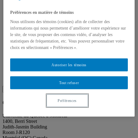
About our publications
About Éditions les petits carnets
News
Préférences en matière de témoins
About
Nous utilisons des témoins (cookies) afin de collecter des
Accessibility
Contact
informations qui nous permettent d’améliorer votre expérience sur
Mandate
le site, de vous proposer des contenus vidéo, d’analyser les
History
statistiques de fréquentation, etc. Vous pouvez personnaliser votre
Staff
choix en sélectionnant « Préférences ».
Project Proposals
Support
Floor plans
Autoriser les témoins
Press
Search
Recherche placeholder
Tout refuser
Search
Search
for:
Préférences
Galerie de l’UQAM
Université du Québec à Montréal
1400, Berri Street
Judith-Jasmin Building
Room J-R120
Montréal (QC) Canada