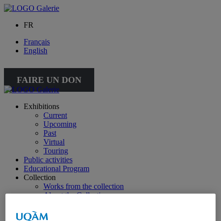
FR
Français
English
FAIRE UN DON
Exhibitions
Current
Upcoming
Past
Virtual
Touring
Public activities
Educational Program
Collection
Works from the collection
About the Collection
Publications
All publications