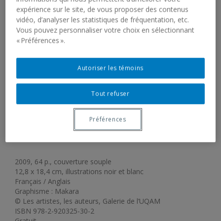
expérience sur le site, de vous proposer des contenus
vidéo, d’analyser les statistiques de fréquentation, etc.
Vous pouvez personnaliser votre choix en sélectionnant
« Préférences ».
Autoriser les témoins
GALERIE DE L’UQAM.
Tout refuser
DIRECTORY OF
Préférences
PUBLICATIONS
2009, 64 p., couverture souple
12,8 x 18,4 cm, illustrations noir et blanc
Français / Anglais
Graphisme : Makara
© Les artistes, les auteurs, Galerie de l’UQAM
ISBN 978-2-920325-30-2
Gratuit