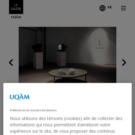
FR
Follo
Previous
Credits
Préférences en matière de témoins
DIANE TREMBLAY.
Nous utilisons des témoins (cookies) afin de collecter des
PHOTOGRAPHIE /
informations qui nous permettent d’améliorer votre
expérience sur le site, de vous proposer des contenus