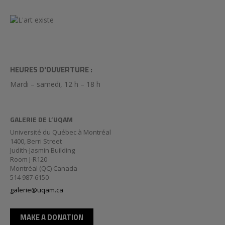
HEURES D'OUVERTURE :
Mardi – samedi, 12 h – 18 h
GALERIE DE L’UQAM
Université du Québec à Montréal
1400, Berri Street
Judith-Jasmin Building
Room J-R120
Montréal (QC) Canada
514 987-6150
galerie@uqam.ca
MAKE A DONATION