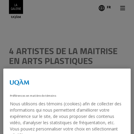
FR
Follo
Credits
Previous
4 ARTISTES DE LA MAITRISE
EN ARTS PLASTIQUES
Graduating master’s students in fine arts, UQAM
Artists:
Claude Béland, Réal Calder, Julianna Joos,
Préférences en matière de témoins
Huguette Miron
Nous utilisons des témoins (cookies) afin de collecter des
informations qui nous permettent d’améliorer votre
October 20, 1995 - November 11, 1995
expérience sur le site, de vous proposer des contenus
vidéo, d’analyser les statistiques de fréquentation, etc.
Opening:
October 19, 1995, 8:00 pm
Vous pouvez personnaliser votre choix en sélectionnant