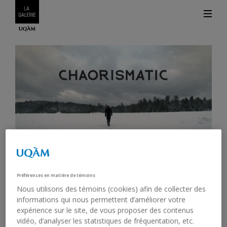
Credits
Préférences en matière de témoins
WATCH THE FILM DAVID
Nous utilisons des témoins (cookies) afin de collecter des
ALTMEJD, CHAORISMATIC
informations qui nous permettent d’améliorer votre
expérience sur le site, de vous proposer des contenus
FOR FREE!
vidéo, d’analyser les statistiques de fréquentation, etc.