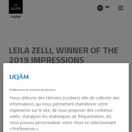
FR
LEILA ZELLI, WINNER OF THE
2019 IMPRESSIONS
RESIDENCY
February 4, 2019
Préférences en matière de témoins
Congratulations to Leila Zelli,
winner of the 2019
Nous utilisons des témoins (cookies) afin de collecter des
Impressions Residency
at the Montreal Museum of Fine
informations qui nous permettent d’améliorer votre
Arts (MMFA)! Each year, the Museum has invited an
expérience sur le site, de vous proposer des contenus
emerging visual artist representing Montréal’s cultural
vidéo, d’analyser les statistiques de fréquentation, etc.
diversity to produce a research and create a project by
Vous pouvez personnaliser votre choix en sélectionnant
taking a unique, original look at the Museum’s collections.
« Préférences ».
From February to March 2019, Leila Zelli will explore the