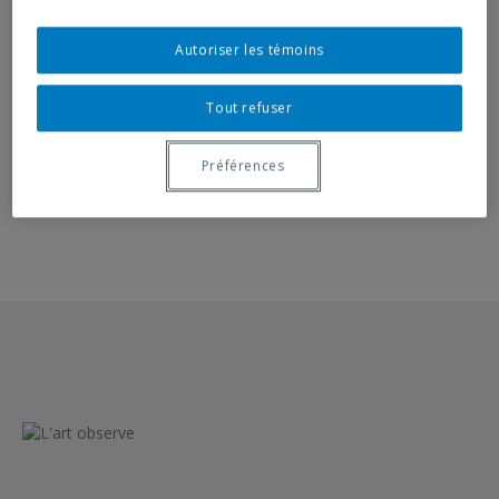
Museum’s collection of Persian art and its objects from
Iran, the country where she was born and raised.
Autoriser les témoins
Leila Zelli is currently showing
Terrain de jeux
at Galerie de
Tout refuser
l’UQAM.
Préférences