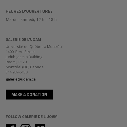
HEURES D'OUVERTURE :
Mardi – samedi, 12 h – 18 h
GALERIE DE L’UQAM
Université du Québec à Montréal
1400, Berri Street
Judith-Jasmin Building
Room J-R120
Montréal (QC) Canada
514 987-6150
galerie@uqam.ca
MAKE A DONATION
FOLLOW GALERIE DE L'UQAM