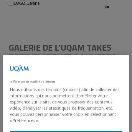
FR
GALERIE DE L’UQAM TAKES
PART IN ATELIERS OUVERTS
February 5, 2019
Préférences en matière de témoins
In exactly one week,
Ateliers ouverts
(Open Studio), an
event created by students from the master’s in visual and
Nous utilisons des témoins (cookies) afin de collecter des
media arts (UQAM), will take place.
informations qui nous permettent d’améliorer votre
expérience sur le site, de vous proposer des contenus
vidéo, d’analyser les statistiques de fréquentation, etc.
The event aims to display the students’ ongoing projects as
Vous pouvez personnaliser votre choix en sélectionnant
well as showcase UQAM’s arts programs to future
« Préférences ».
students.