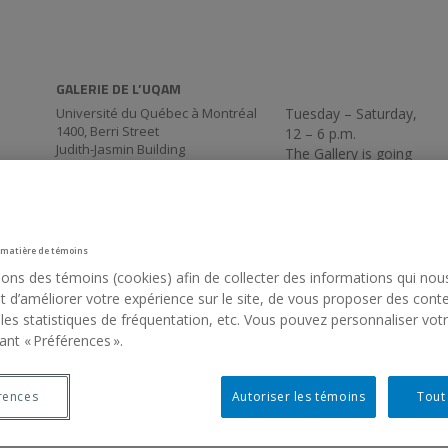
GALERIE DE L’UQAM
Université du Québec à Montréal
Tuesday – Saturday,
1400, Berri Street
12 – 6 p.m.
Judith-Jasmin Building
The Gallery is going
Room J-R120
virtual for the
Montréal (QC) Canada
summer. We’ll be back
514 987-6150
on Thursday,
September 3, at 5:30
p.m.
 matière de témoins
sons des témoins (cookies) afin de collecter des informations qui nou
 d’améliorer votre expérience sur le site, de vous proposer des cont
 les statistiques de fréquentation, etc. Vous pouvez personnaliser vot
ant « Préférences ».
rences
Autoriser les témoins
Tout