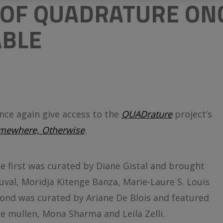
II OF QUADRATURE ON
ABLE
nce again give access to the
QUADrature
project’s
mewhere, Otherwise
.
he first was curated by Diane Gistal and brought
uval, Moridja Kitenge Banza, Marie-Laure S. Louis
econd was curated by Ariane De Blois and featured
ye mullen, Mona Sharma and Leila Zelli.