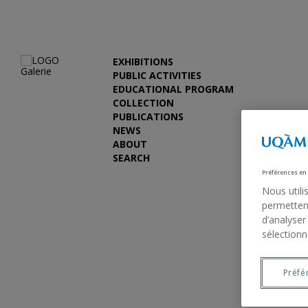
EXHIBITIONS
PUBLIC ACTIVITIES
EDUCATIONAL PROGRAM
COLLECTION
PUBLICATIONS
NEWS
ABOUT
SEARCH
Préférences en
Nous utili
permettent
d’analyser
sélectionn
Préfé