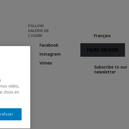
FOLLOW
GALERIE DE
L'UQAM
Français
Facebook
FAIRE UN DON
Instagram
Vimeo
Subscribe to our
newsletter
s
enus vidéo,
re choix en
 refuser