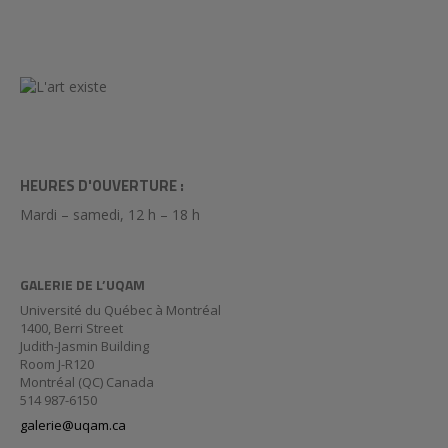
HEURES D'OUVERTURE :
Mardi – samedi, 12 h – 18 h
GALERIE DE L’UQAM
Université du Québec à Montréal
1400, Berri Street
Judith-Jasmin Building
Room J-R120
Montréal (QC) Canada
514 987-6150
galerie@uqam.ca