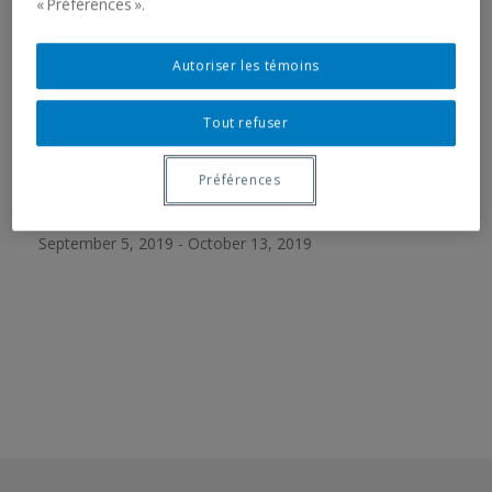
« Préférences ».
Autoriser les témoins
RELATED EXHIBITION
Tout refuser
THE LIFE OF THINGS
Préférences
Galerie de l'UQAM
September 5, 2019 - October 13, 2019