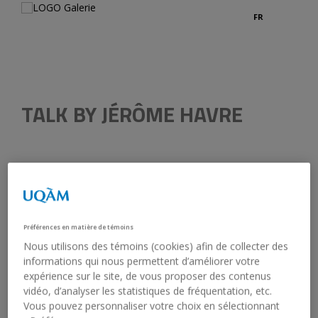
FR
Credits
TALK BY JÉRÔME HAVRE
October 10, 2019, 5:30 pm - 6:30 pm
Université du Québec à Montréal,
Préférences en matière de témoins
Room J-6180, 6th floor of the Judith-Jasmin Pavilion
Nous utilisons des témoins (cookies) afin de collecter des
In French
informations qui nous permettent d’améliorer votre
Free admission
expérience sur le site, de vous proposer des contenus
vidéo, d’analyser les statistiques de fréquentation, etc.
In collaboration with UQAM’s
Programme Intervenants
Vous pouvez personnaliser votre choix en sélectionnant
Culturels Internationaux (ICI)