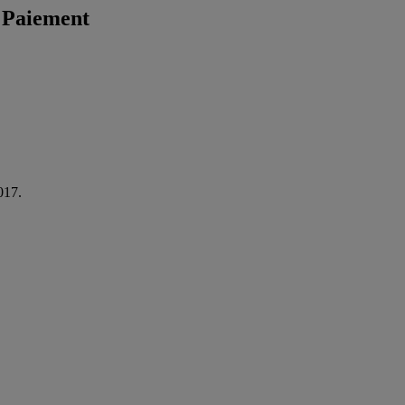
n Paiement
017.