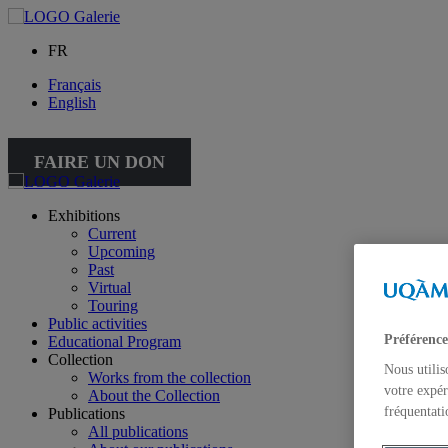
FR
Français
English
FAIRE UN DON
Exhibitions
Current
Upcoming
Past
Virtual
Touring
Public activities
Préférence
Educational Program
Collection
Nous utilis
Works from the collection
votre expér
About the Collection
fréquentati
Publications
All publications