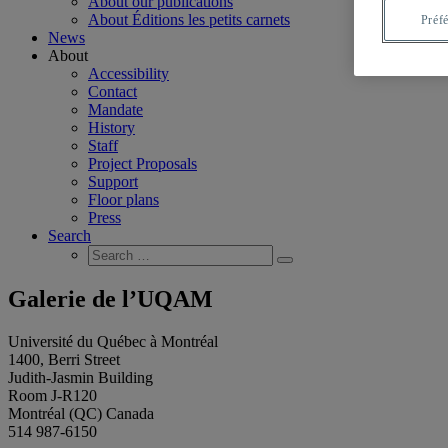
About our publications
About Éditions les petits carnets
Préf
News
About
Accessibility
Contact
Mandate
History
Staff
Project Proposals
Support
Floor plans
Press
Search
Search
Search
for:
Galerie de l’UQAM
Université du Québec à Montréal
1400, Berri Street
Judith-Jasmin Building
Room J-R120
Montréal (QC) Canada
514 987-6150