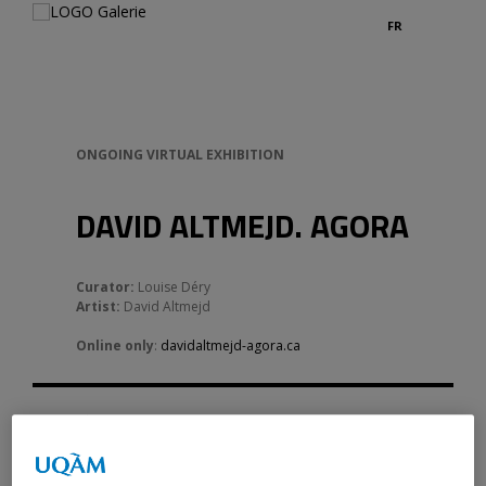
FR
ONGOING VIRTUAL EXHIBITION
DAVID ALTMEJD. AGORA
Curator:
Louise Déry
Artist:
David Altmejd
Online only
:
davidaltmejd-agora.ca
NEWS
See all news
17 June 2026