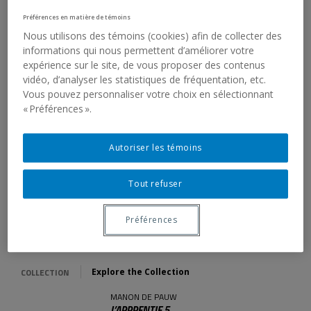
GALERIE DE L’UQAM UNVEILS
ITS PROGRAM FOR THE 2026–
Préférences en matière de témoins
2027
Nous utilisons des témoins (cookies) afin de collecter des
informations qui nous permettent d’améliorer votre
expérience sur le site, de vous proposer des contenus
vidéo, d’analyser les statistiques de fréquentation, etc.
4 December 2025
Vous pouvez personnaliser votre choix en sélectionnant
EXTENSION OF THE DAVID
« Préférences ».
ALTMEJD. AGORA EXHIBITION
Autoriser les témoins
31 October 2025
WEB BROADCAST OF DAVID
Tout refuser
ALTMEJD’S CONFERENCE ON
NOVEMBER 5
Préférences
COLLECTION
Explore the Collection
MANON DE PAUW
L’APPRENTIE 5