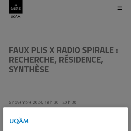
Légend
FAUX PLIS X RADIO SPIRALE :
RECHERCHE, RÉSIDENCE,
SYNTHÈSE
6 novembre 2024, 18 h 30 - 20 h 30
Participant·e·s : Louise Déry, Marie-Hélène Leblanc,
Emmanuelle Léonard, Geneviève Chevalier, Anahita
Norouzi
Animation : Katrie Chagnon