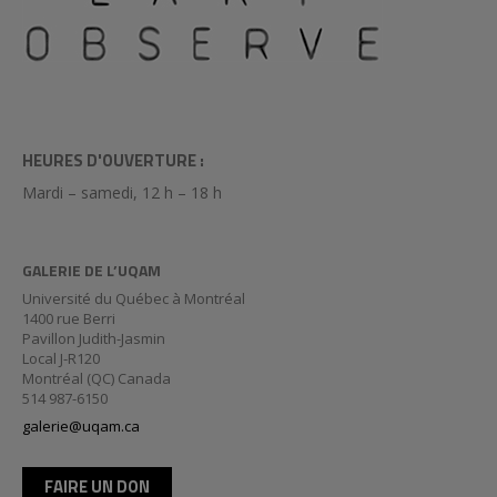
HEURES D'OUVERTURE :
Mardi – samedi, 12 h – 18 h
GALERIE DE L’UQAM
Université du Québec à Montréal
1400 rue Berri
Pavillon Judith-Jasmin
Local J-R120
Montréal (QC) Canada
514 987-6150
galerie@uqam.ca
FAIRE UN DON