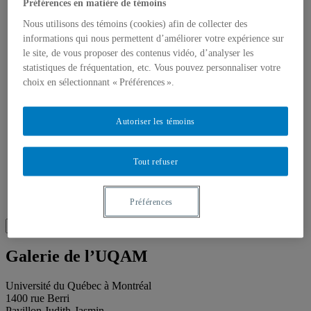
Publications
Préférences en matière de témoins
Toutes les publications
Nous utilisons des témoins (cookies) afin de collecter des
À propos des publications
À propos des Éditions les petits carnets
informations qui nous permettent d’améliorer votre expérience sur
Actualités
le site, de vous proposer des contenus vidéo, d’analyser les
À propos
statistiques de fréquentation, etc. Vous pouvez personnaliser votre
Accessibilité
choix en sélectionnant « Préférences ».
Contact
Mandat
Historique
Autoriser les témoins
Équipe
Proposition de projet
Partenaires
Tout refuser
Plan des salles
Salle de presse
Recherche
Recherche placeholder
Préférences
Search
Search
for:
Galerie de l’UQAM
Université du Québec à Montréal
1400 rue Berri
Pavillon Judith-Jasmin