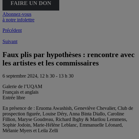
FAIRE UN DON
Abonnez-vous
à notre infolettre
Précédent
Suivant
Faux plis par hypothèses : rencontre avec
les artistes et les commissaires
6 septembre 2024, 12 h 30 - 13 h 30
Galerie de l’UQAM
Français et anglais
Entrée libre
En présence de : Eruoma Awashish, Geneviève Chevalier, Club de
prospection figurée, Louise Déry, Anna Binta Diallo, Caroline
Fillion, Maryse Goudreau, Richard Ibghy & Marilou Lemmens,
Sophie Jodoin, Marie-Hélène Leblanc, Emmanuelle Léonard,
Mélanie Myers et Leila Zelli