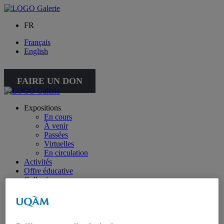
FR
Français
English
FAIRE UN DON
Expositions
En cours
À venir
Passées
Virtuelles
En circulation
Activités
Offre éducative
Collection
Collection
Collection spéciale : petite collection
À propos de la collection
À propos de la petite collection